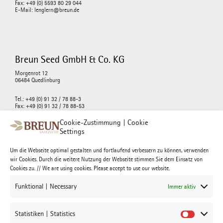
Fax: +49 (0) 5593 80 29 044
E-Mail: lenglern@breun.de
Breun Seed GmbH & Co. KG
Morgenrot 12
06484 Quedlinburg
Tel.: +49 (0) 91 32 / 78 88-3
Fax: +49 (0) 91 32 / 78 88-53
E-mail : info@breunseed.com
Cookie-Zustimmung | Cookie
Settings
Um die Webseite optimal gestalten und fortlaufend verbessern zu können, verwenden
wir Cookies. Durch die weitere Nutzung der Webseite stimmen Sie dem Einsatz von
Josef Breun Morgenrot GmbH & Co. KG
Cookies zu. // We are using cookies. Please accept to use our website.
Morgenrot 12
06484 Quedlinburg
Funktional | Necessary
Immer aktiv
Tel.: +49 (0) 91 32 / 78 88-3
Fax: +49 (0) 91 32 / 78 88-53
Statistiken | Statistics
E-mail : morgenrot@breun.de