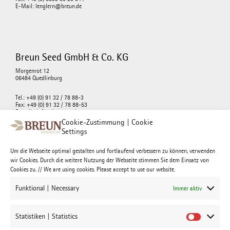
E-Mail: lenglern@breun.de
Breun Seed GmbH & Co. KG
Morgenrot 12
06484 Quedlinburg
Tel.: +49 (0) 91 32 / 78 88-3
Fax: +49 (0) 91 32 / 78 88-53
E-mail : info@breunseed.com
Cookie-Zustimmung | Cookie
Settings
Um die Webseite optimal gestalten und fortlaufend verbessern zu können, verwenden
wir Cookies. Durch die weitere Nutzung der Webseite stimmen Sie dem Einsatz von
Josef Breun Morgenrot GmbH & Co. KG
Cookies zu. // We are using cookies. Please accept to use our website.
Morgenrot 12
06484 Quedlinburg
Funktional | Necessary
Immer aktiv
Tel.: +49 (0) 91 32 / 78 88-3
Fax: +49 (0) 91 32 / 78 88-53
Statistiken | Statistics
E-mail : morgenrot@breun.de