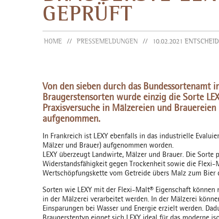
EPRÜFT
HOME
PRESSEMELDUNGEN
10.02.2021 ENTSCHE
Von den sieben durch das Bundessortenamt 
Braugerstensorten wurde einzig die Sorte LEX
Praxisversuche in Mälzereien und Brauereie
aufgenommen.
In Frankreich ist LEXY ebenfalls in das industrielle Eval
Mälzer und Brauer) aufgenommen worden.
LEXY überzeugt Landwirte, Mälzer und Brauer. Die Sorte 
Widerstandsfähigkeit gegen Trockenheit sowie die Flexi-
Wertschöpfungskette vom Getreide übers Malz zum Bier d
Sorten wie LEXY mit der Flexi-Malt® Eigenschaft können
in der Mälzerei verarbeitet werden. In der Mälzerei könne
Einsparungen bei Wasser und Energie erzielt werden. Dadu
Braugerstentyp eignet sich LEXY ideal für das moderne 