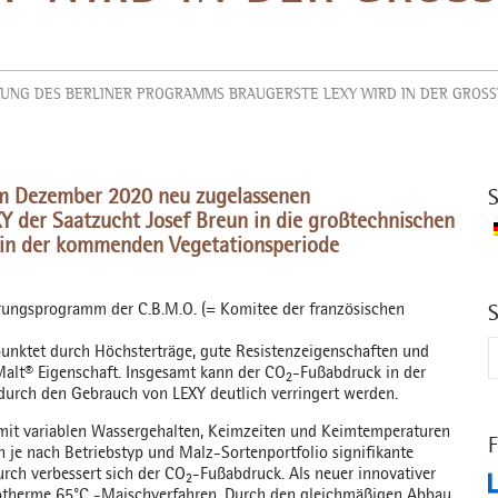
IDUNG DES BERLINER PROGRAMMS BRAUGERSTE LEXY WIRD IN DER GROSS
im Dezember 2020 neu zugelassenen
Y der Saatzucht Josef Breun in die großtechnischen
n in der kommenden Vegetationsperiode
uierungsprogramm der C.B.M.O. (= Komitee der französischen
S
punktet durch Höchsterträge, gute Resistenzeigenschaften und
Malt® Eigenschaft. Insgesamt kann der CO
-Fußabdruck in der
2
urch den Gebrauch von LEXY deutlich verringert werden.
 mit variablen Wassergehalten, Keimzeiten und Keimtemperaturen
F
n je nach Betriebstyp und Malz-Sortenportfolio signifikante
rch verbessert sich der CO
-Fußabdruck. Als neuer innovativer
2
isotherme 65°C -Maischverfahren. Durch den gleichmäßigen Abbau