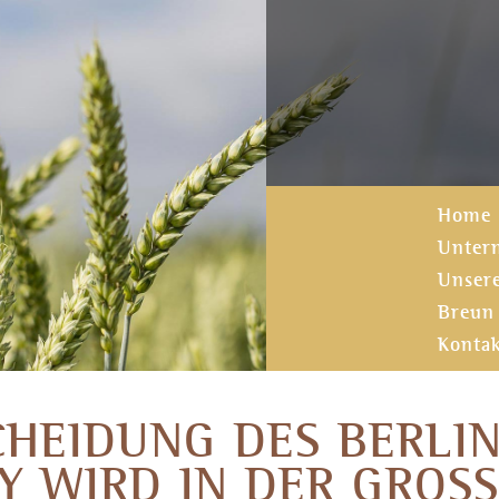
Home
Unter
Unser
Breun 
Konta
SCHEIDUNG DES BERL
 WIRD IN DER GROSST